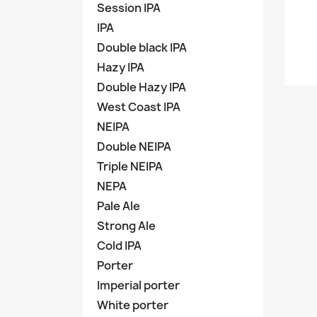
Session IPA
IPA
Double black IPA
Hazy IPA
Double Hazy IPA
West Coast IPA
NEIPA
Double NEIPA
Triple NEIPA
NEPA
Pale Ale
Strong Ale
Cold IPA
Porter
Imperial porter
White porter