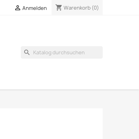
shopping_cart


Warenkorb
(0)
Anmelden
search