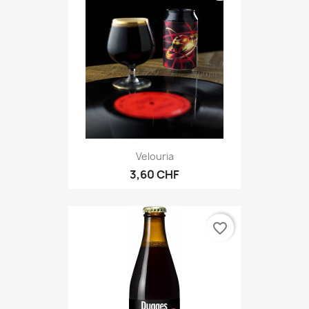
Velouria
3,60 CHF
favorite_border