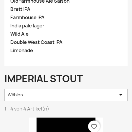
Old farmhouse Ale Saison
Brett IPA
Farmhouse IPA
India pale lager
Wild Ale
Double West Coast IPA
Limonade
IMPERIAL STOUT

Wählen
1 - 4 von 4 Artikel(n)
favorite_border