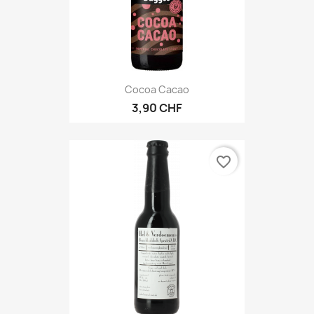
Cocoa Cacao
3,90 CHF
favorite_border