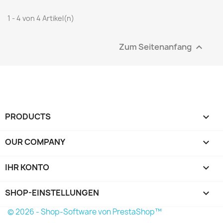
1 - 4 von 4 Artikel(n)
Zum Seitenanfang

PRODUCTS

OUR COMPANY

IHR KONTO

SHOP-EINSTELLUNGEN
keyboard_arrow_down
© 2026 - Shop-Software von PrestaShop™