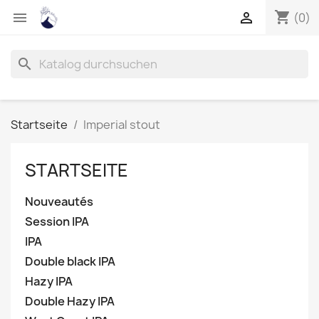
shopping_cart


(0)
search
Startseite
Imperial stout
STARTSEITE
Nouveautés
Session IPA
IPA
Double black IPA
Hazy IPA
Double Hazy IPA