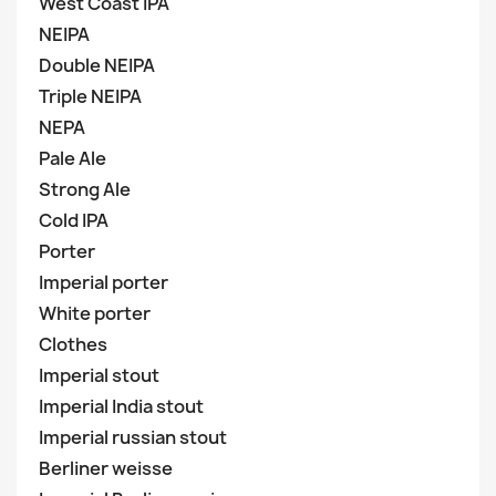
West Coast IPA
NEIPA
Double NEIPA
Triple NEIPA
NEPA
Pale Ale
Strong Ale
Cold IPA
Porter
Imperial porter
White porter
Clothes
Imperial stout
Imperial India stout
Imperial russian stout
Berliner weisse