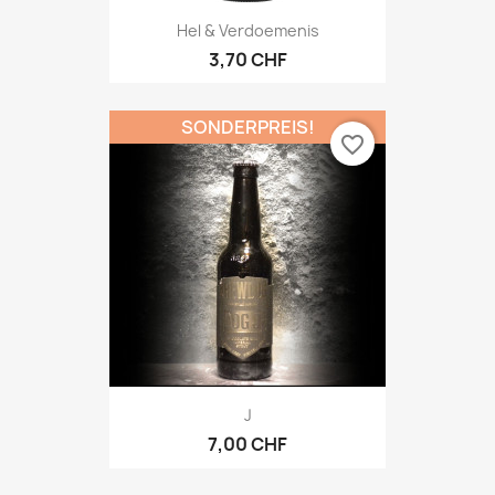
Hel & Verdoemenis
3,70 CHF
SONDERPREIS!
favorite_border
J
7,00 CHF