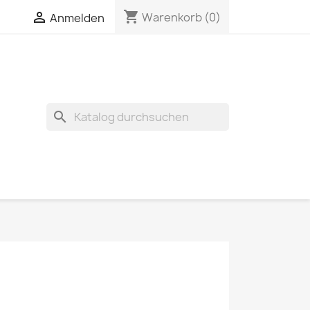
shopping_cart


Warenkorb
(0)
Anmelden
search