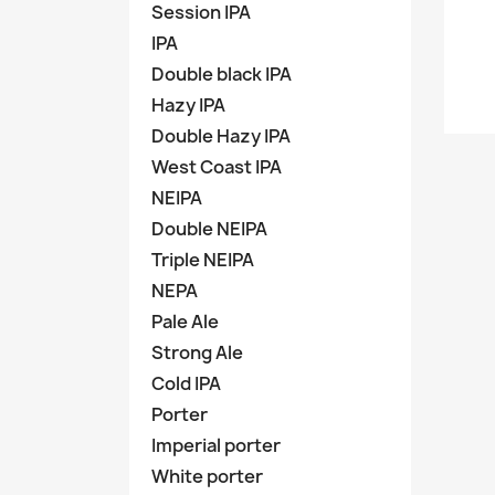
Session IPA
IPA
Double black IPA
Hazy IPA
Double Hazy IPA
West Coast IPA
NEIPA
Double NEIPA
Triple NEIPA
NEPA
Pale Ale
Strong Ale
Cold IPA
Porter
Imperial porter
White porter